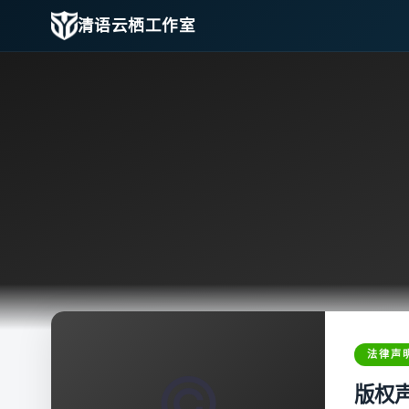
清语云栖工作室
法律声
©️
版权