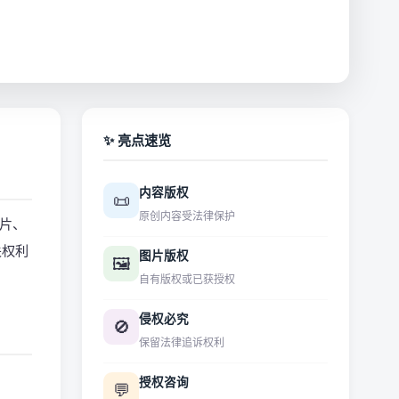
✨ 亮点速览
内容版权
📜
原创内容受法律保护
片、
关权利
图片版权
🖼️
自有版权或已获授权
侵权必究
🚫
保留法律追诉权利
授权咨询
💬