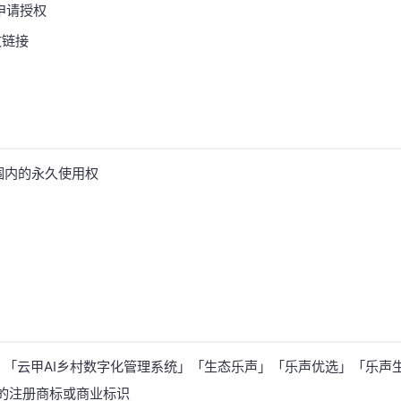
n 申请授权
文链接
围内的永久使用权
」
「云甲AI乡村数字化管理系统」
「生态乐声」
「乐声优选」
「乐声
的注册商标或商业标识