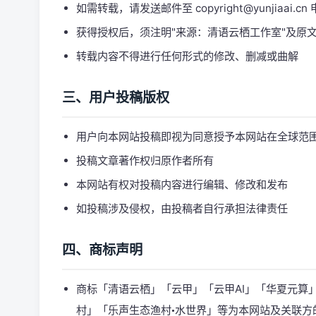
如需转载，请发送邮件至 copyright@yunjiaai.c
获得授权后，须注明"来源：清语云栖工作室"及原
转载内容不得进行任何形式的修改、删减或曲解
三、用户投稿版权
用户向本网站投稿即视为同意授予本网站在全球范
投稿文章著作权归原作者所有
本网站有权对投稿内容进行编辑、修改和发布
如投稿涉及侵权，由投稿者自行承担法律责任
四、商标声明
商标「清语云栖」
「云甲」
「云甲AI」
「华夏元算
村」
「
乐声生态渔村
水世界
」
等为本网站及关联方
•