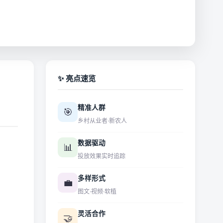
✨ 亮点速览
精准人群
🎯
乡村从业者·新农人
数据驱动
📊
投放效果实时追踪
多样形式
💼
图文·视频·软植
灵活合作
🤝