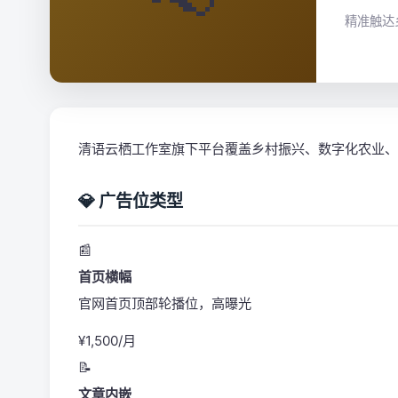
精准触达
清语云栖工作室旗下平台覆盖乡村振兴、数字化农业、
💎 广告位类型
📰
首页横幅
官网首页顶部轮播位，高曝光
¥1,500/月
📝
文章内嵌