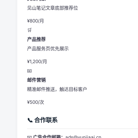
见山笔记文章底部推荐位
¥800/月
🛒
产品推荐
产品服务页优先展示
¥1,200/月
📧
邮件营销
精准邮件推送，触达目标客户
¥500/次
📞 合作联系
📧
广告合作邮箱：
ads@yunjiaai.cn