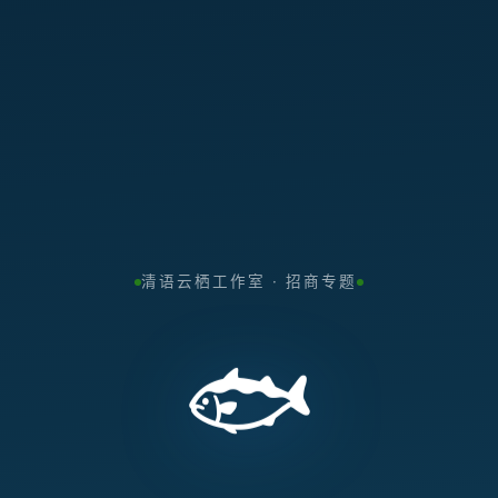
清语云栖工作室 · 招商专题
🐟