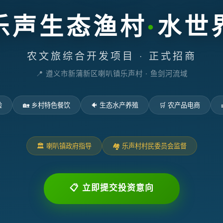
乐声生态渔村
·
水世
农文旅综合开发项目 · 正式招商
📍 遵义市新蒲新区喇叭镇乐声村 · 鱼剑河流域
验
🏡 乡村特色餐饮
🐠 生态水产养殖
🛒 农产品电商
🏛️ 喇叭镇政府指导
🏘️ 乐声村村民委员会监督
📋 立即提交投资意向