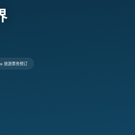
界
🎫 旅游票务预订