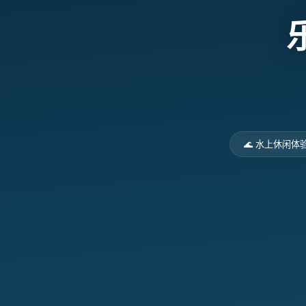
🌊 水上休闲体