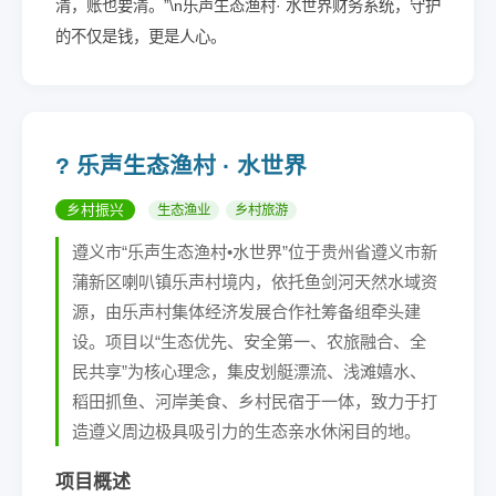
清，账也要清。”\n乐声生态渔村· 水世界财务系统，守护
的不仅是钱，更是人心。
? 乐声生态渔村 · 水世界
乡村振兴
生态渔业
乡村旅游
遵义市“乐声生态渔村•水世界”位于贵州省遵义市新
蒲新区喇叭镇乐声村境内，依托鱼剑河天然水域资
源，由乐声村集体经济发展合作社筹备组牵头建
设。项目以“生态优先、安全第一、农旅融合、全
民共享”为核心理念，集皮划艇漂流、浅滩嬉水、
稻田抓鱼、河岸美食、乡村民宿于一体，致力于打
造遵义周边极具吸引力的生态亲水休闲目的地。
项目概述