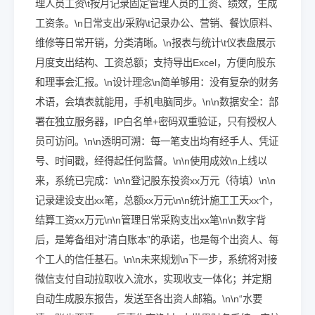
理人员工资\t按月记录固定管理人员的工资、绩效，生成
工资条。\n日常支出/采购\t记录办公、营销、餐饮原料、
维修等日常开销，分类清晰。\n报表与统计\t仪表盘展示
月度支出结构、工资总额；支持导出Excel，方便向股东
和理事会汇报。\n设计理念\n简单够用：没有复杂的财务
术语，会填表就能用，手机电脑同步。\n\n数据安全：部
署在独立服务器，IP白名单+密码双重验证，只有授权人
员可访问。\n\n透明可溯：每一笔支出均有经手人、凭证
号、时间戳，经得起任何监督。\n\n使用成效\n上线以
来，系统已完成：\n\n登记股东投资xx万元（待填）\n\n
记录建设支出xx笔，总额xx万元\n\n统计施工工天xx个，
结算工资xx万元\n\n管理日常采购支出xx笔\n\n数字背
后，是筹备组对“清白账本”的承诺，也是每个出资人、每
个工人的信任基石。\n\n未来规划\n下一步，系统将对接
微信支付自动拉取收入流水，实现收支一体化；并定期
自动生成股东报告，发送至各出资人邮箱。\n\n“水要