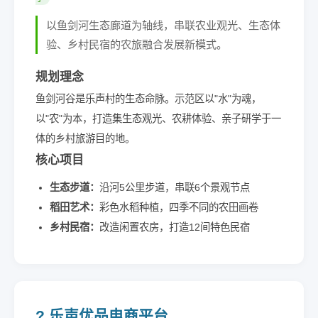
以鱼剑河生态廊道为轴线，串联农业观光、生态体
验、乡村民宿的农旅融合发展新模式。
规划理念
鱼剑河谷是乐声村的生态命脉。示范区以"水"为魂，
以"农"为本，打造集生态观光、农耕体验、亲子研学于一
体的乡村旅游目的地。
核心项目
生态步道：
沿河5公里步道，串联6个景观节点
稻田艺术：
彩色水稻种植，四季不同的农田画卷
乡村民宿：
改造闲置农房，打造12间特色民宿
? 乐声优品电商平台