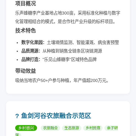
项目概况
乐声蜂糖李产业基地占地300亩，采用标准化种植与数字
化管理相结合的模式，是合作社产业升级的标杆项目。
技术特色
数字化果园：
土壤墒情监测、智能灌溉、病虫害预警
品质溯源：
从种植到销售全链条区块链溯源
品牌打造：
"乐见山蜂糖李"区域特色品牌
带动效益
吸纳当地农户50+户参与种植，年产值超200万元。
?️ 鱼剑河谷农旅融合示范区
乡村振兴
农旅融合
生态旅游
乡村民宿
亲子研
学