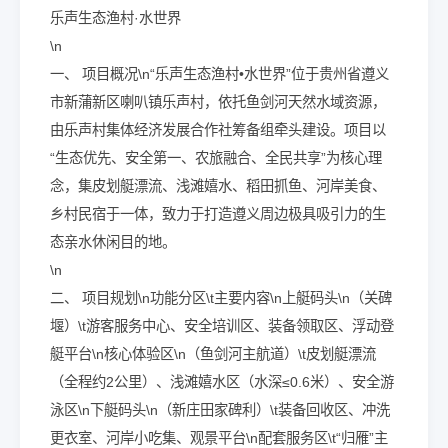
乐声生态渔村·水世界
\n
一、 项目概况\n“乐声生态渔村•水世界”位于贵州省遵义
市新蒲新区喇叭镇乐声村，依托鱼剑河天然水域资源，
由乐声村集体经济发展合作社筹备组牵头建设。项目以
“生态优先、安全第一、农旅融合、全民共享”为核心理
念，集皮划艇漂流、浅滩嬉水、稻田抓鱼、河岸美食、
乡村民宿于一体，致力于打造遵义周边极具吸引力的生
态亲水休闲目的地。
\n
二、 项目规划\n功能分区\t主要内容\n上艇码头\n（关碑
堰）\t游客服务中心、安全培训区、装备领取区、浮动登
艇平台\n核心体验区\n（鱼剑河主航道）\t皮划艇漂流
（全程约2公里）、浅滩嬉水区（水深≤0.6米）、安全游
泳区\n下艇码头\n（新庄田家碑利）\t装备回收区、冲洗
更衣室、河岸小吃集、观景平台\n配套服务区\t“归雁”主