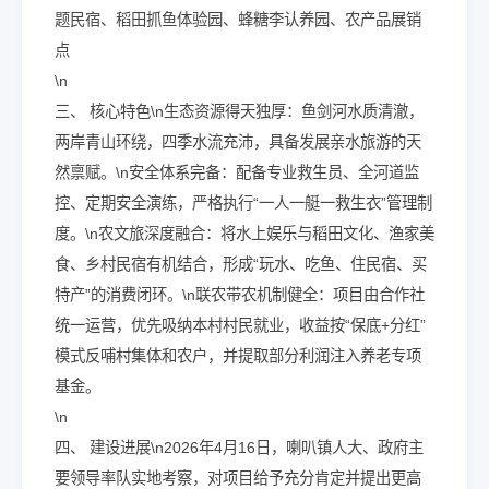
题民宿、稻田抓鱼体验园、蜂糖李认养园、农产品展销
点
\n
三、 核心特色\n生态资源得天独厚：鱼剑河水质清澈，
两岸青山环绕，四季水流充沛，具备发展亲水旅游的天
然禀赋。\n安全体系完备：配备专业救生员、全河道监
控、定期安全演练，严格执行“一人一艇一救生衣”管理制
度。\n农文旅深度融合：将水上娱乐与稻田文化、渔家美
食、乡村民宿有机结合，形成“玩水、吃鱼、住民宿、买
特产”的消费闭环。\n联农带农机制健全：项目由合作社
统一运营，优先吸纳本村村民就业，收益按“保底+分红”
模式反哺村集体和农户，并提取部分利润注入养老专项
基金。
\n
四、 建设进展\n2026年4月16日，喇叭镇人大、政府主
要领导率队实地考察，对项目给予充分肯定并提出更高