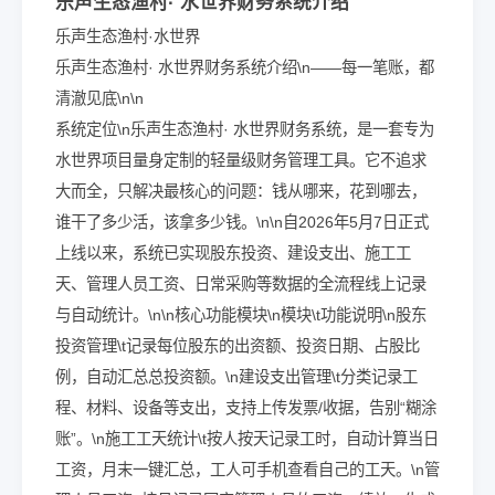
乐声生态渔村· 水世界财务系统介绍
乐声生态渔村·水世界
乐声生态渔村· 水世界财务系统介绍\n——每一笔账，都
清澈见底\n\n
系统定位\n乐声生态渔村· 水世界财务系统，是一套专为
水世界项目量身定制的轻量级财务管理工具。它不追求
大而全，只解决最核心的问题：钱从哪来，花到哪去，
谁干了多少活，该拿多少钱。\n\n自2026年5月7日正式
上线以来，系统已实现股东投资、建设支出、施工工
天、管理人员工资、日常采购等数据的全流程线上记录
与自动统计。\n\n核心功能模块\n模块\t功能说明\n股东
投资管理\t记录每位股东的出资额、投资日期、占股比
例，自动汇总总投资额。\n建设支出管理\t分类记录工
程、材料、设备等支出，支持上传发票/收据，告别“糊涂
账”。\n施工工天统计\t按人按天记录工时，自动计算当日
工资，月末一键汇总，工人可手机查看自己的工天。\n管