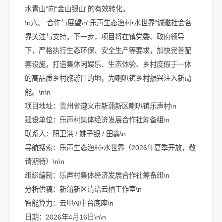
水青山”向“金山银山”的有效转化。
\n六、 合作与展望\n“乐声生态渔村•水世界”诚邀社会各
界关注与支持。下一步，项目将在镇党委、政府领导
下，严格执行生态环保、安全生产等要求，加快完善配
套设施，打造集休闲娱乐、生态体验、乡村度假于一体
的高品质乡村旅游目的地，为喇叭镇乡村振兴注入新动
能。\n\n
项目地址：贵州省遵义市新蒲新区喇叭镇乐声村\n
建设单位：乐声村集体经济发展合作社筹备组\n
联系人：阳卫洪 / 姚子银 / 田鑫\n
导航搜索：乐声生态渔村•水世界（2026年夏季开放，敬
请期待）\n\n
组织编制：乐声村集体经济发展合作社筹备组\n
分析供稿：新蒲新区清语云栖工作室\n
智能算力：云甲AI中台底座\n
日期：2026年4月16日\n\n